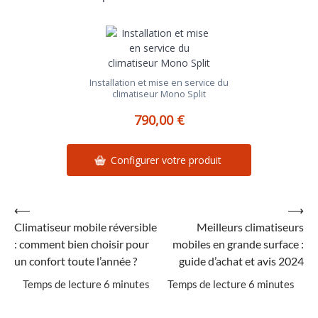
Installation et mise en service du
climatiseur Mono Split
790,00 €
Configurer votre produit
Navigation
⟵
⟶
Climatiseur mobile réversible
Meilleurs climatiseurs
de
: comment bien choisir pour
mobiles en grande surface :
l’article
un confort toute l’année ?
guide d’achat et avis 2024