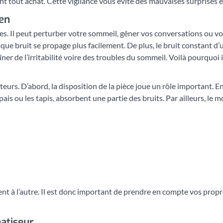
vant tout achat. Cette vigilance vous évite des mauvaises surprises 
ien
les. Il peut perturber votre sommeil, gêner vos conversations ou v
ue bruit se propage plus facilement. De plus, le bruit constant d’u
er de l’irritabilité voire des troubles du sommeil. Voilà pourquoi il
eurs. D’abord, la disposition de la pièce joue un rôle important. E
is ou les tapis, absorbent une partie des bruits. Par ailleurs, le m
t à l’autre. Il est donc important de prendre en compte vos propr
atiseur