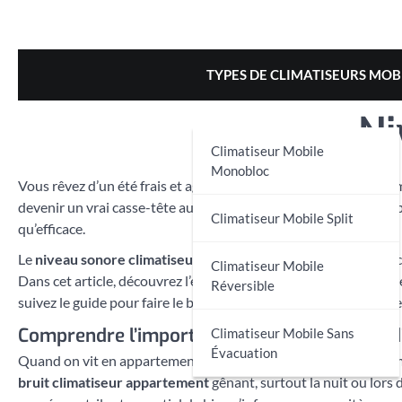
Skip
to
content
TYPES DE CLIMATISEURS MOB
Ni
Climatiseur Mobile
Monobloc
Vous rêvez d’un été frais et agréable dans votre appartement, m
devenir un vrai casse-tête au quotidien. Entre les voisins sensibl
Climatiseur Mobile Split
qu’efficace.
Le
niveau sonore climatiseur decibel
devient alors un critère 
Climatiseur Mobile
Dans cet article, découvrez l’essentiel pour comprendre, mesure
Réversible
suivez le guide pour faire le bon choix et profiter pleinement de
Comprendre l’importance du niveau sonore d’
Climatiseur Mobile Sans
Évacuation
Quand on vit en appartement, le choix d’un climatiseur ne se li
bruit climatiseur appartement
gênant, surtout la nuit ou lors