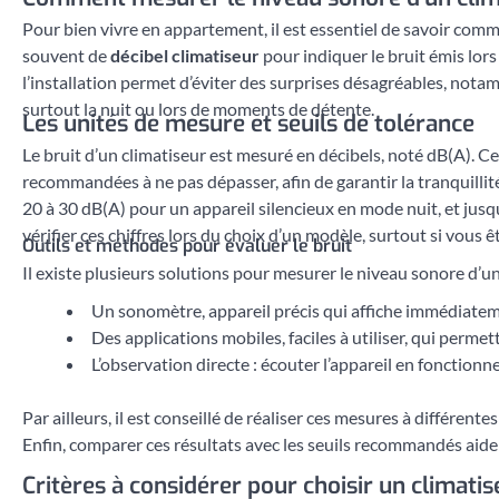
Pour bien vivre en appartement, il est essentiel de savoir com
souvent de
décibel climatiseur
pour indiquer le bruit émis lors
l’installation permet d’éviter des surprises désagréables, nota
surtout la nuit ou lors de moments de détente.
Les unités de mesure et seuils de tolérance
Le bruit d’un climatiseur est mesuré en décibels, noté dB(A). Ce
recommandées à ne pas dépasser, afin de garantir la tranquillit
20 à 30 dB(A) pour un appareil silencieux en mode nuit, et jus
vérifier ces chiffres lors du choix d’un modèle, surtout si vous ê
Outils et méthodes pour évaluer le bruit
Il existe plusieurs solutions pour mesurer le niveau sonore d’u
Un sonomètre, appareil précis qui affiche immédiatem
Des applications mobiles, faciles à utiliser, qui perm
L’observation directe : écouter l’appareil en fonctionne
Par ailleurs, il est conseillé de réaliser ces mesures à différe
Enfin, comparer ces résultats avec les seuils recommandés aide à 
Critères à considérer pour choisir un climatis