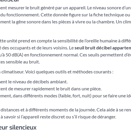
ment mesurer le bruit généré par un appareil. Le niveau sonore d’u
 du fonctionnement. Cette donnée figure sur la fiche technique ou l
mment la gêne sonore dans les pièces à vivre ou la chambre. Un clim
tte unité prend en compte la sensibilité de l’oreille humaine à dif
é des occupants et de leurs voisins. Le
seuil bruit décibel appart
qu’à 50 dB(A) en fonctionnement normal. Ces seuils permettent d’év
tes sensible au bruit.
n climatiseur. Voici quelques outils et méthodes courants :
ent le niveau de décibels ambiant.
ettent de mesurer rapidement le bruit dans une pièce.
ment, dans différents modes (faible, fort, nuit) pour se faire une i
ntes distances et à différents moments de la journée. Cela aide à se
savoir si l’appareil reste discret ou s’il risque de déranger.
eur silencieux