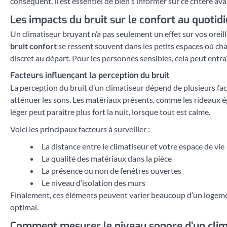
conséquent, il est essentiel de bien s’informer sur ce critère a
Les impacts du bruit sur le confort au quotid
Un climatiseur bruyant n’a pas seulement un effet sur vos oreil
bruit confort
se ressent souvent dans les petits espaces où chaq
discret au départ. Pour les personnes sensibles, cela peut entraîn
Facteurs influençant la perception du bruit
La perception du bruit d’un climatiseur dépend de plusieurs fact
atténuer les sons. Les matériaux présents, comme les rideaux épa
léger peut paraître plus fort la nuit, lorsque tout est calme.
Voici les principaux facteurs à surveiller :
La distance entre le climatiseur et votre espace de vie
La qualité des matériaux dans la pièce
La présence ou non de fenêtres ouvertes
Le niveau d’isolation des murs
Finalement, ces éléments peuvent varier beaucoup d’un logemen
optimal.
Comment mesurer le niveau sonore d’un clim