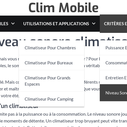
Clim Mobile
ILES
UTILISATIONS ET APPLICATIONS
CRITÈRES 
veau sonore climatis
Climatiseur Pour Chambres
Puissance E
ais vous redoutez le vacarme du climatiseur ? Pour beaucoup de loca
Climatiseur Pour Bureaux
Consommati
es, le sommeil perturbé et la recherche d’un véritable havre de paix 
Climatiseur Pour Grands
Entretien E
clé. Mais comment s’y retrouver parmi les différents modèles, techno
Espaces
r et maîtriser le bruit de votre climatiseur. Que vous soyez en qu
Niveau Son
 votre été, tout en douceur !
Climatiseur Pour Camping
un climatiseur
mite pas à la puissance ou à la consommation. Le niveau sonore jou
 de moments de détente. Un climatiseur trop bruyant peut vite tran