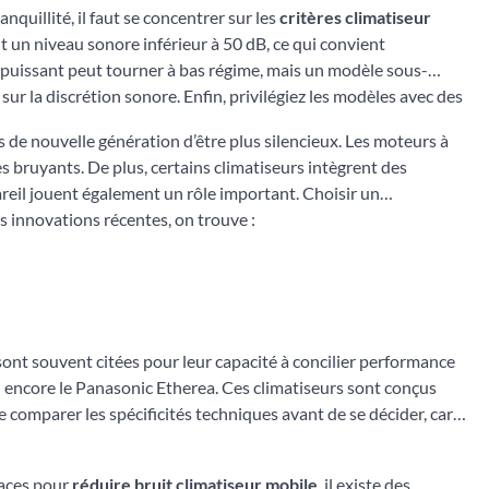
anquillité, il faut se concentrer sur les
critères climatiseur
nt un niveau sonore inférieur à 50 dB, ce qui convient
op puissant peut tourner à bas régime, mais un modèle sous-
ur la discrétion sonore. Enfin, privilégiez les modèles avec des
 de nouvelle génération d’être plus silencieux. Les moteurs à
es bruyants. De plus, certains climatiseurs intègrent des
pareil jouent également un rôle important. Choisir un
les innovations récentes, on trouve :
sont souvent citées pour leur capacité à concilier performance
u encore le Panasonic Etherea. Ces climatiseurs sont conçus
 comparer les spécificités techniques avant de se décider, car
caces pour
réduire bruit climatiseur mobile
, il existe des