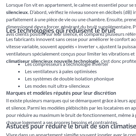
Lorsque l’on vit en appartement, le calme est essentiel pour se se
silencieux
. D’abord, vérifiez le niveau sonore en décibels (dB) 
parfaitement à une pièce de vie ou une chambre. Ensuite, prenez 
dimensionné devra forcer, générant du bruit supplémentaire. Par 
Les technologies qui réduisent le bruit
avis clients positifs sur leur silence, et comparez plusieurs réfé
Les fabricants innovent sans cesse pour améliorer le confort a
vitesse variable, souvent appelés « inverter », ajustent la puis
ventilateurs spécialement conçus pour limiter les vibrations et 
climatiseur silencieux nouvelle technologie
, c’est donc profi
Les compresseurs à technologie inverter
Les ventilateurs à pales optimisées
Les systèmes de double isolation phonique
Les modes nuit ultra-silencieux
Marques et modèles réputés pour leur discrétion
Il existe plusieurs marques qui se démarquent grâce à leurs app
et silence. Parmi les modèles plébiscités par les locataires e
pour réduire au maximum le bruit de fonctionnement, même à plei
chaque logement a ses propres besoins et contraintes.
Astuces pour réduire le bruit de son climatis
Vivre dans un appartement signifie souvent jongler avec le conf