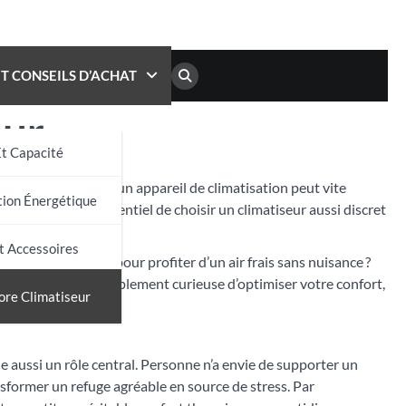
ET CONSEILS D’ACHAT
eur
t Capacité
taires, le bruit d’un appareil de climatisation peut vite
on Énergétique
chez soi, il est essentiel de choisir un climatiseur aussi discret
t Accessoires
logies et astuces pour profiter d’un air frais sans nuisance ?
ête de silence ou simplement curieuse d’optimiser votre confort,
ore Climatiseur
e aussi un rôle central. Personne n’a envie de supporter un
sformer un refuge agréable en source de stress. Par