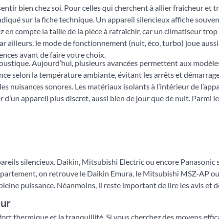
ntir bien chez soi. Pour celles qui cherchent à allier fraîcheur et tr
indiqué sur la fiche technique. Un appareil silencieux affiche souve
en compte la taille de la pièce à rafraîchir, car un climatiseur tr
ailleurs, le mode de fonctionnement (nuit, éco, turbo) joue aussi s
rences avant de faire votre choix.
coustique. Aujourd’hui, plusieurs avancées permettent aux modèles
sance selon la température ambiante, évitant les arrêts et démarrag
les nuisances sonores. Les matériaux isolants à l’intérieur de l’ap
ter d’un appareil plus discret, aussi bien de jour que de nuit. Parmi 
areils silencieux. Daikin, Mitsubishi Electric ou encore Panasonic 
n appartement, on retrouve le Daikin Emura, le Mitsubishi MSZ-AP o
ne puissance. Néanmoins, il reste important de lire les avis et de
eur
ort thermique et la tranquillité. Si vous cherchez des moyens effi