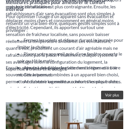
Meilleures pratiques pour améliorer le confort
une vraie climatisation.
mais leur installation est plus contraignante. Ensuite, les
intérieur
rafraîchisseurs d’air sans évacuation sont plus simples à
Pour optimiser l’usage d’un appareil sans évacuation et
déplacer, moins chers et consomment en général moins
ressentir un vrai bien-être, quelques gestes simples sont à
d’électricité. Cependant, ils apportent surtout une
privilégier :
sensation de fraîcheur localisée, sans pouvoir baisser
Fermez les volets et rideaux durant la journée pour
réellement la température ambiante. Les ventilateurs,
limiter la chaleur.
quant à eux, produisent un courant d’air agréable mais ne
Placez votre appareil près d’une fenêtre ouverte le
rafraîchissent pas la pièce. Finalement, chaque système a
soir ou tôt le matin.
ses avantages selon la configuration du logement, la
Ensuite, pensez à privilégier les vêtements légers et à boire
Ajoutez des pains de glace dans le réservoir si le
superficie à traiter et le budget.
souvent. Ces astuces, combinées à un appareil bien choisi,
modèle le permet.
permettent d’obtenir un meilleur confort thermique chez
Aérez votre logement aux heures les plus fraîches.
soi, même sans évacuation.
Entretenez régulièrement le filtre et le réservoir
pour un air plus sain.
Voir plus