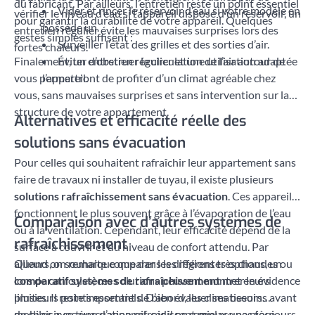
du fabricant. Par ailleurs, l’entretien reste un point essentiel
Vider et rincer le réservoir d’eau si votre modèle en
vérifier le niveau d’eau si l’appareil dispose d’un réservoir, un
pour garantir la durabilité de votre appareil. Quelques
possède un.
entretien régulier évite les mauvaises surprises lors des
gestes simples suffisent :
Surveiller l’état des grilles et des sorties d’air.
fortes chaleurs.
Finalement, un entretien régulier et une utilisation adaptée
Éviter d’obstruer la circulation de l’air autour de
vous permettront de profiter d’un climat agréable chez
l’appareil.
vous, sans mauvaises surprises et sans intervention sur la
structure de votre appartement.
Alternatives et efficacité réelle des
solutions sans évacuation
Pour celles qui souhaitent rafraîchir leur appartement sans
faire de travaux ni installer de tuyau, il existe plusieurs
solutions rafraîchissement sans évacuation
. Ces appareils
fonctionnent le plus souvent grâce à l’évaporation de l’eau
Comparaison avec d’autres systèmes de
ou à la ventilation. Cependant, leur efficacité dépend de la
rafraîchissement
surface à couvrir et du niveau de confort attendu. Par
ailleurs, on remarque que dans les régions très chaudes ou
Quand on souhaite comparer les différentes options, un
lors de canicules, ces solutions peuvent montrer leurs
comparatif systèmes de rafraîchissement
met en évidence
limites. Il reste important de bien évaluer ses besoins avant
plusieurs points essentiels. D’abord, les climatiseurs
de choisir ce type d’appareil, car il ne remplace pas toujours
mobiles avec évacuation refroidissent mieux une pièce,