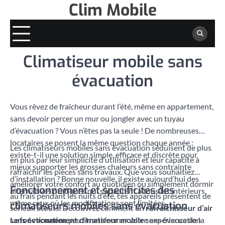
Clim Mobile
Skip
to
content
Climatiseur mobile sans
évacuation
Vous rêvez de fraîcheur durant l’été, même en appartement,
sans devoir percer un mur ou jongler avec un tuyau
d’évacuation ? Vous n’êtes pas la seule ! De nombreuses
locataires se posent la même question chaque année :
Les climatiseurs mobiles sans évacuation séduisent de plus
existe-t-il une solution simple, efficace et discrète pour
en plus par leur simplicité d’utilisation et leur capacité à
mieux supporter les grosses chaleurs sans contrainte
rafraîchir les pièces sans travaux. Que vous souhaitiez
d’installation ? Bonne nouvelle, il existe aujourd’hui des
améliorer votre confort au quotidien ou simplement dormir
Fonctionnement et spécificités des
alternatives pratiques qui s’adaptent à tous les intérieurs,
au frais pendant les nuits d’été, ces appareils présentent de
même ceux où les modifications sont limitées.
climatiseurs mobiles sans évacuation
sérieux atouts. Découvrez comment un
rafraîchisseur d’air
sans évacuation
Le
fonctionnement climatiseur mobile
peut transformer votre expérience de la
sans évacuation