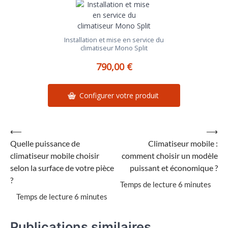
Installation et mise en service du
climatiseur Mono Split
790,00 €
Configurer votre produit
Navigation
⟵
⟶
Quelle puissance de
Climatiseur mobile :
de
climatiseur mobile choisir
comment choisir un modèle
l’article
selon la surface de votre pièce
puissant et économique ?
?
Publications similaires