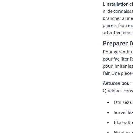
L’
installation 
ni de connaissa
brancher à une 
pièce à l’autre
attentivement l
Préparer l
Pour garantir 
pour faciliter 
pour limiter le
l’air. Une pièc
Astuces pour 
Quelques consei
Utilisez 
Surveillez
Placez le
Ne placez