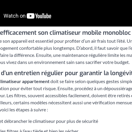
 efficacement son climatiseur mobile monobloc
 son appareil est essentiel pour profiter d’un air frais tout l’été. 
 logement confortable plus longtemps. D’abord, il faut savoir que 
aire la différence. Ensuite, une maintenance régulière limite les mau
us vivez dans un environnement sain sans sacrifier votre budget.
d’un entretien régulier pour garantir la longévi
climatiseur appartement
doit se faire selon quelques gestes simple
tion pour éviter tout risque. Ensuite, procédez à un dépoussiérage
ieur. Les filtres, souvent accessibles facilement, doivent être retirés
illeurs, certains modèles nécessitent aussi une vérification mensu
oici les étapes à suivre :
et débrancher le climatiseur pour plus de sécurité
es filtres à l’eau tiède et bien les sécher