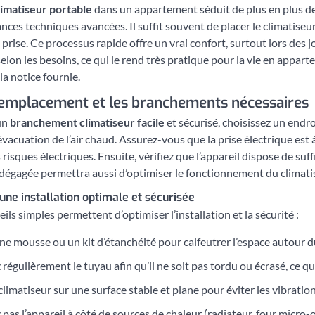
climatiseur portable
dans un appartement séduit de plus en plus de 
nces techniques avancées. Il suffit souvent de placer le climatiseur
prise. Ce processus rapide offre un vrai confort, surtout lors des 
 selon les besoins, ce qui le rend très pratique pour la vie en appa
a notice fournie.
’emplacement et les branchements nécessaires
un
branchement climatiseur facile
et sécurisé, choisissez un endroi
l’évacuation de l’air chaud. Assurez-vous que la prise électrique est à
s risques électriques. Ensuite, vérifiez que l’appareil dispose de 
e dégagée permettra aussi d’optimiser le fonctionnement du climatise
une installation optimale et sécurisée
ls simples permettent d’optimiser l’installation et la sécurité :
une mousse ou un kit d’étanchéité pour calfeutrer l’espace autour du 
 régulièrement le tuyau afin qu’il ne soit pas tordu ou écrasé, ce qui
 climatiseur sur une surface stable et plane pour éviter les vibratio
 pas l’appareil à côté de sources de chaleur (radiateur, four micr