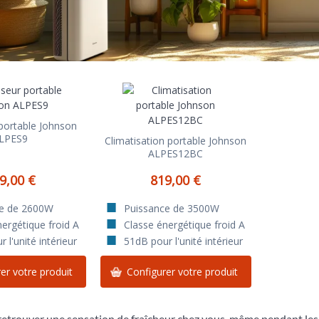
 portable Johnson
LPES9
Climatisation portable Johnson
ALPES12BC
9,00 €
819,00 €
ce de 2600W
Puissance de 3500W
ergétique froid A
Classe énergétique froid A
 l'unité intérieur
51dB pour l'unité intérieur
er votre produit
Configurer votre produit
retrouver une sensation de fraîcheur chez vous, même pendant les j