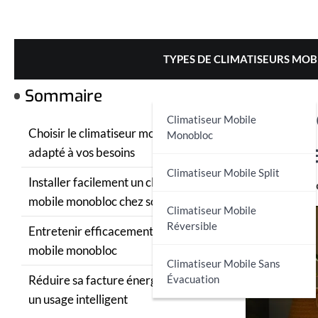
Skip
to
content
TYPES DE CLIMATISEURS MOB
Sommaire
Instal
Climatiseur Mobile
Choisir le climatiseur mobile monobloc
Monobloc
mobile
adapté à vos besoins
Climatiseur Mobile Split
Installer facilement un climatiseur
mobile monobloc chez soi
Climatiseur Mobile
Réversible
Entretenir efficacement son climatiseur
mobile monobloc
Climatiseur Mobile Sans
Réduire sa facture énergétique grâce à
Évacuation
un usage intelligent