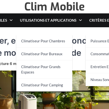
Clim Mobile
ILES
UTILISATIONS ET APPLICATIONS
CRITÈRES 
ler, entretenir et économise
Climatiseur Pour Chambres
Puissance E
 monobloc : le guide
Climatiseur Pour Bureaux
Consommati
Climatiseur Pour Grands
Entretien E
Espaces
Niveau Son
Climatiseur Pour Camping