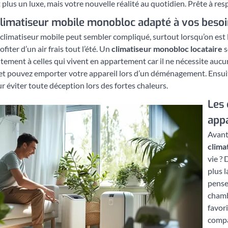
 plus un luxe, mais votre nouvelle réalité au quotidien. Prête à re
 climatiseur mobile monobloc adapté à vos beso
climatiseur mobile peut sembler compliqué, surtout lorsqu’on est lo
fiter d’un air frais tout l’été. Un
climatiseur monobloc locataire
s
tement à celles qui vivent en appartement car il ne nécessite aucu
 et pouvez emporter votre appareil lors d’un déménagement. Ensuite,
r éviter toute déception lors des fortes chaleurs.
Les 
appa
Avant
clima
vie ? 
plus l
pense
chamb
favori
compac