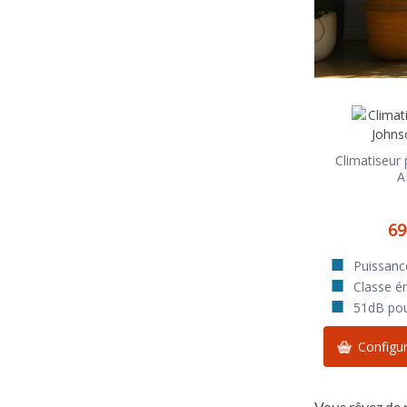
Climatiseur
A
69
Puissan
Classe én
51dB pour
Configur
Vous rêvez de 