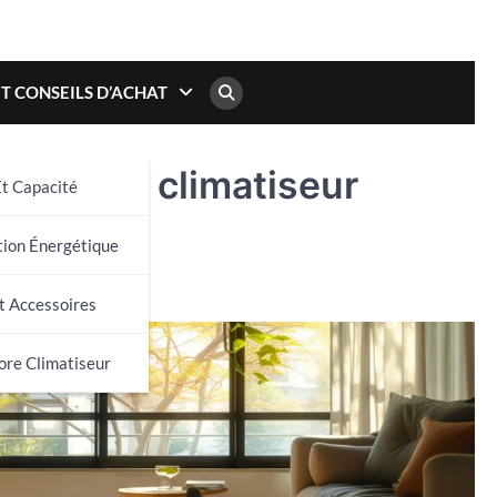
ET CONSEILS D’ACHAT
r avec un climatiseur
t Capacité
on Énergétique
t Accessoires
ore Climatiseur