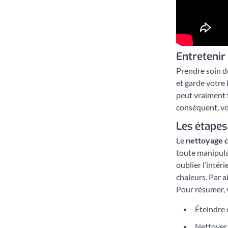
Entretenir
Prendre soin de
et garde votre
peut vraiment f
conséquent, vo
Les étapes 
Le
nettoyage 
toute manipula
oublier l’intér
chaleurs. Par a
Pour résumer, v
Éteindre 
Nettoyer l