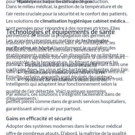
pour répondre à chaque besoin spécifique.
stable pour éviter les défauts de production.
Dans le milieu médical, la gestion de la température et de
l’air reste cruciale pour la sécurité et le confort des patients.
Les solutions de
climatisation hygiénique cabinet médical
sont pensées pour répondre à des normes strictes. Elles
Technologies et équipements de santé
permettent de limiter la propagation des germes et
Les avancées récentes en matière de
technologies
d’assurer un environnement sain. Par conséquent, les
purification air hôpital
transforment le quotidien des
médecins, dentistes et infirmiers bénéficient d’une
établissements médicaux. Ces dispositifs ne se limitent pas
atmosphère agréable, tout en protégeant la santé de leurs
au contrôle de la température. Ils filtrent également les
patients. De plus, installer un système performant dans une
Purificateurs d’air à haute efficacité
particules fines, les virus et les bactéries présentes dans l’air.
salle d’attente ou de consultation améliore l’expérience de
Climatiseurs mobiles avec filtres HEPA
Ensuite, certains appareils sont équipés de capteurs
tous, même lors de fortes chaleurs ou en période de froid.
Systèmes de ventilation à débit contrôlé
intelligents qui adaptent leur fonctionnement selon la
qualité de l’air détectée. Voici quelques exemples
Par ailleurs, ces solutions s’intègrent facilement dans de
d’équipements :
petites pièces comme dans de grands services hospitaliers,
garantissant ainsi un air pur partout.
Gains en efficacité et sécurité
Adopter des systèmes modernes dans le secteur médical
offre de nombreux atouts. D’abord, la maîtrise de la qualité