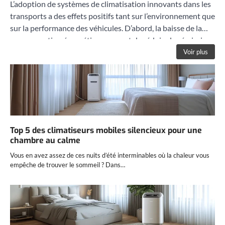
L’adoption de systèmes de climatisation innovants dans les
transports a des effets positifs tant sur l’environnement que
sur la performance des véhicules. D’abord, la baisse de la
consommation énergétique permet de réduire les émissions
de CO₂. Ensuite, ces solutions offrent de meilleures
Voir plus
performances en termes de refroidissement, même lors de
fortes chaleurs. Néanmoins, il reste essentiel de bien choisir
son appareil pour profiter d’un confort optimal sans
alourdir la facture énergétique. Finalement, ces choix
responsables favorisent la transition vers une mobilité plus
propre, tout en assurant le bien-être des passagers lors de
Top 5 des climatiseurs mobiles silencieux pour une
chaque trajet.
chambre au calme
Vous en avez assez de ces nuits d’été interminables où la chaleur vous
empêche de trouver le sommeil ? Dans…