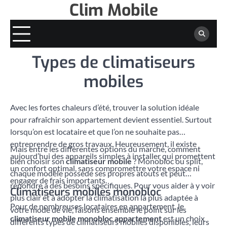
Clim Mobile
Skip
to
content
Types de climatiseurs
mobiles
Avec les fortes chaleurs d’été, trouver la solution idéale
pour rafraîchir son appartement devient essentiel. Surtout
lorsqu’on est locataire et que l’on ne souhaite pas
entreprendre de gros travaux. Heureusement, il existe
Mais entre les différentes options du marché, comment
aujourd’hui des appareils simples à installer qui promettent
bien choisir son
climatiseur mobile
? Monobloc ou split,
un confort optimal, sans compromettre votre espace ni
chaque modèle possède ses propres atouts et peut
engager de frais importants.
répondre à des besoins spécifiques. Pour vous aider à y voir
Climatiseurs mobiles monobloc
plus clair et à adopter la climatisation la plus adaptée à
Pour de nombreuses locataires en appartement, le
votre mode de vie, faisons ensemble le point sur les
climatiseur mobile monobloc appartement
est un choix
différents types de climatiseurs mobiles disponibles, leurs