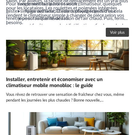
salon. Par ailleurs, la facilité de déplacement est un vrai plus
Pour tirer le meilleur parti de votre climatiseur, quelques
rangement facile hors saison ;
pour les locataires. Les roulettes et poignées intégrées
gestes simples suffisent. D’abord, placez-le près d’une
Regardez la facilité de nettoyage des filtres, cela
rendent le climatiseur simple à changer de pièce selon vos
fenêtre pour faciliter l’évacuation de l’air chaud. Puis, fermez
joue sur la qualité de l’air.
besoins.
les portes et fenêtres pendant l’utilisation afin de garder la
fraîcheur. Pensez à nettoyer régulièrement les filtres pour
Voir plus
garantir un air sain et un appareil qui fonctionne au mieux.
De plus, utilisez la fonction minuterie ou programmation
pour éviter de laisser tourner l’appareil inutilement.
Finalement, évitez d’utiliser des appareils électriques
gourmands en chaleur en même temps pour maintenir une
température agréable plus longtemps.
Installer, entretenir et économiser avec un
climatiseur mobile monobloc : le guide
Vous rêvez de retrouver une sensation de fraîcheur chez vous, même
pendant les journées les plus chaudes ? Bonne nouvelle,…